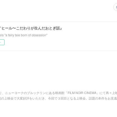
イヒール〜こだわりが生んだおとぎ話』
els "a fairy tale born of obsession"
ー
0より、ニューヨークのブルックリンにある映画館「FILM NOIR CINEMA」にて再々上
初の上映会で大変好評をいただき、今回で３回目となる上映会。話題の本作をお見逃