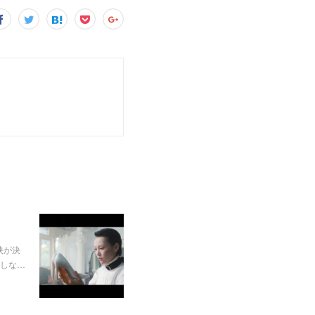
映が決
しな…