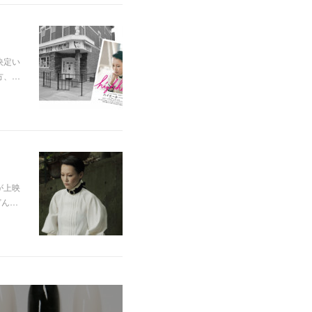
決定い
方、…
が上映
どん…