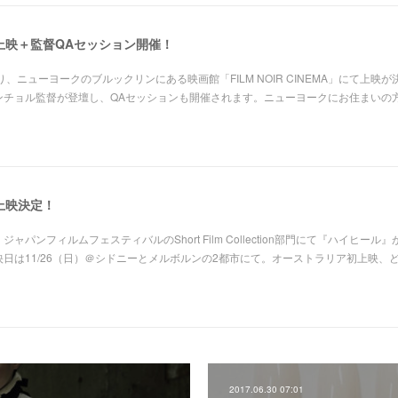
上映＋監督QAセッション開催！
0より、ニューヨークのブルックリンにある映画館「FILM NOIR CINEMA」にて上映が
ンチョル監督が登壇し、QAセッションも開催されます。ニューヨークにお住まいの
上映決定！
パンフィルムフェスティバルのShort Film Collection部門にて『ハイヒール』
日は11/26（日）＠シドニーとメルボルンの2都市にて。オーストラリア初上映、
2017.06.30 07:01