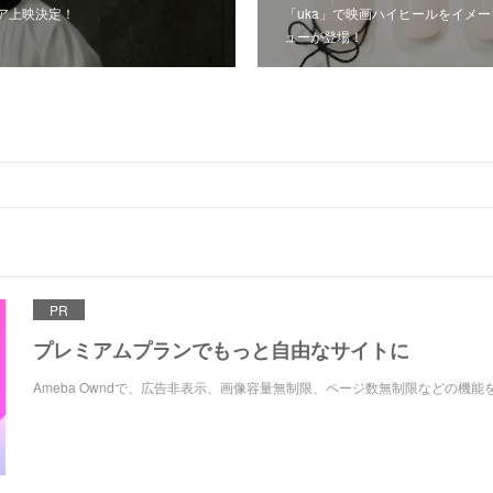
ア上映決定！
「uka」で映画ハイヒールをイメ
ューが登場！
PR
プレミアムプランでもっと自由なサイトに
Ameba Owndで、広告非表示、画像容量無制限、ページ数無制限などの機能