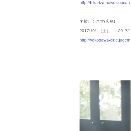
http://hikariza.news.coocan.
▼横川シネマ(広島)
2017/10/1（土） ～ 2017
http://yokogawa-cine.jugem